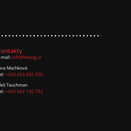
Kontakty
-mail:
info@hsong.cz
ana Machková
el:
+420 603 835 550
leš Tauchman
el:
+420 602 192 752